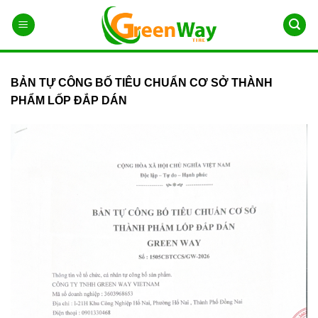
Chuyển
đến
nội
dung
BẢN TỰ CÔNG BỐ TIÊU CHUẨN CƠ SỞ THÀNH
PHẨM LỐP ĐẮP DÁN