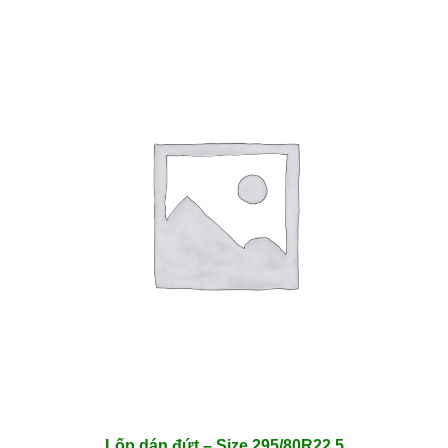
Lốp dán đứt – Size 295/80R22.5