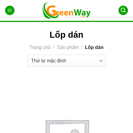
Chuyển
đến
nội
dung
Lốp dán
Trang chủ
/
Sản phẩm
/
Lốp dán